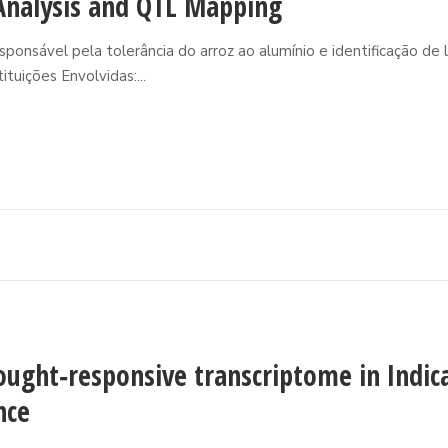
Analysis and QTL Mapping
ponsável pela tolerância do arroz ao alumínio e identificação de l
tuições Envolvidas:...
ought‐responsive transcriptome in Indic
nce