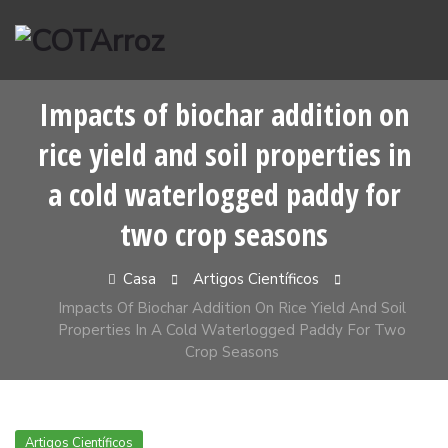
Pular
para
o
conteúdo
Impacts of biochar addition on
rice yield and soil properties in
a cold waterlogged paddy for
two crop seasons
Casa
Artigos Científicos
Impacts Of Biochar Addition On Rice Yield And Soil
Properties In A Cold Waterlogged Paddy For Two
Crop Seasons
Artigos Científicos