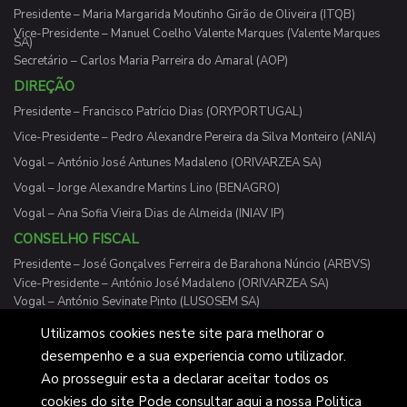
Presidente – Maria Margarida Moutinho Girão de Oliveira (ITQB)
Vice-Presidente – Manuel Coelho Valente Marques (Valente Marques
SA)
Secretário – Carlos Maria Parreira do Amaral (AOP)
DIREÇÃO
Presidente – Francisco Patrício Dias (ORYPORTUGAL)
Vice-Presidente – Pedro Alexandre Pereira da Silva Monteiro (ANIA)
Vogal – António José Antunes Madaleno (ORIVARZEA SA)
Vogal – Jorge Alexandre Martins Lino (BENAGRO)
Vogal – Ana Sofia Vieira Dias de Almeida (INIAV IP)
CONSELHO FISCAL
Presidente – José Gonçalves Ferreira de Barahona Núncio (ARBVS)
Vice-Presidente – António José Madaleno (ORIVARZEA SA)
Vogal – António Sevinate Pinto (LUSOSEM SA)
Utilizamos cookies neste site para melhorar o
desempenho e a sua experiencia como utilizador.
Ao prosseguir esta a declarar aceitar todos os
Cotarroz 2026 © Desenvolvido pelos Cavalheiros do Gato
cookies do site Pode consultar aqui a nossa Politica