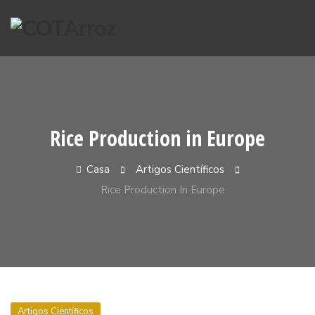
Pular
para
o
conteúdo
Rice Production in Europe
Casa
Artigos Científicos
Rice Production In Europe
Artigos Científicos