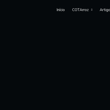
Início
COTArroz
Artigo