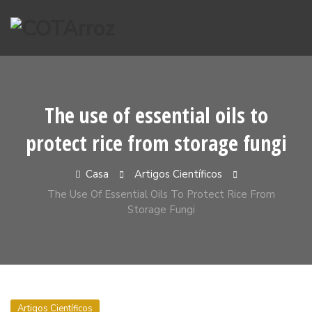
Pular
para
o
conteúdo
The use of essential oils to
protect rice from storage fungi
Casa
Artigos Científicos
The Use Of Essential Oils To Protect Rice From
Storage Fungi
Artigos Científicos