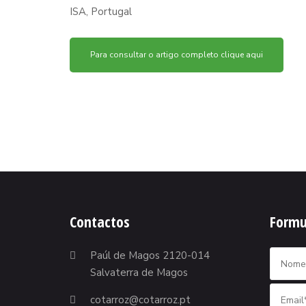
ISA, Portugal
Para consultar o artigo completo clique aqui
Contactos
Formu
Paúl de Magos 2120-014
Salvaterra de Magos
cotarroz@cotarroz.pt