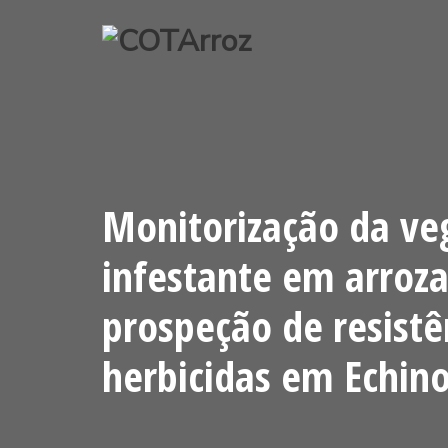
Pular
para
o
conteúdo
Monitorização da ve
infestante em arroza
prospeção de resistê
herbicidas em Echino