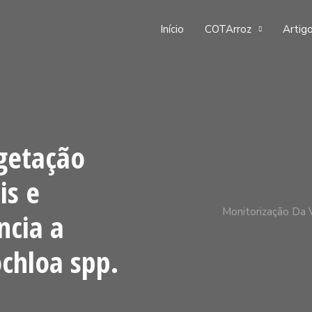
Início
COTArroz
Artigo
getação
is e
Monitorização Da 
ncia a
chloa spp.