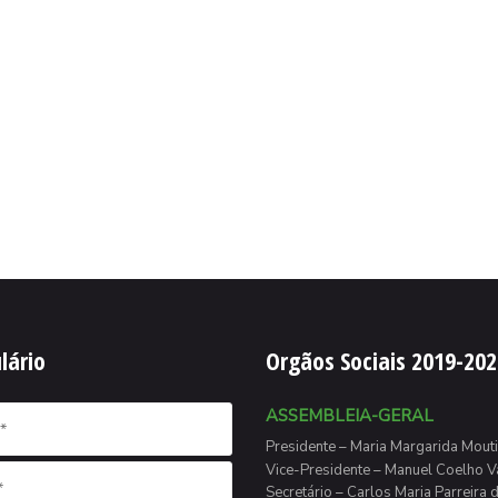
lário
Orgãos Sociais 2019-202
ASSEMBLEIA-GERAL
Presidente – Maria Margarida Mouti
Vice-Presidente – Manuel Coelho V
Secretário – Carlos Maria Parreira