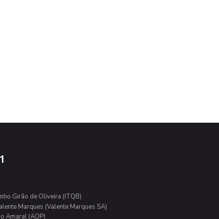
1
nho Girão de Oliveira (ITQB)
alente Marques (Valente Marques SA)
 do Amaral (AOP)