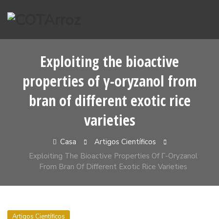
Pular
para
o
conteúdo
Exploiting the bioactive
properties of γ-oryzanol from
bran of different exotic rice
varieties
Casa
Artigos Científicos
Exploiting The Bioactive Properties Of Γ-Oryzanol
From Bran Of Different Exotic Rice Varieties
Artigos Científicos