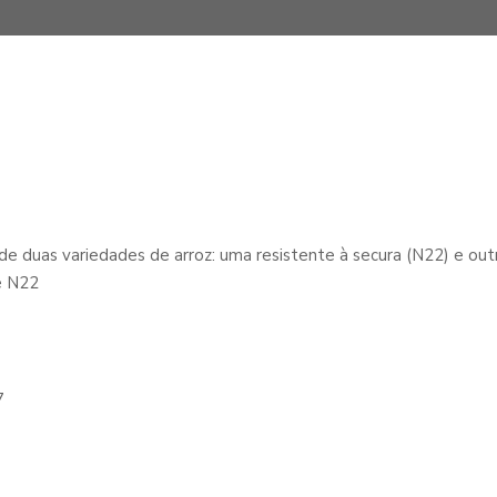
de duas variedades de arroz: uma resistente à secura (N22) e outr
e N22
7