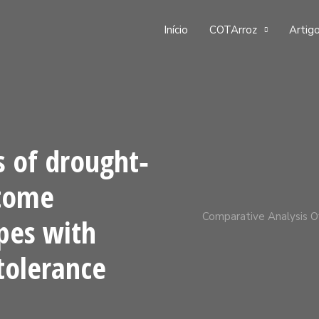
Início
COTArroz
Artigo
s of drought‐
ptome
Comparative Analysis O
ypes with
tolerance