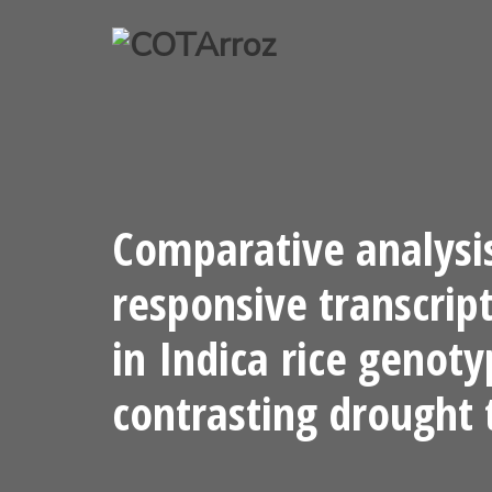
Pular
para
o
conteúdo
Comparative analysi
responsive transcri
in Indica rice genot
contrasting drought 