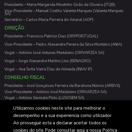
Presidente – Maria Margarida Moutinho Girão de Oliveira (ITQB)
Vice-Presidente – Manuel Coelho Valente Marques (Valente Marques
SA)
Secretário – Carlos Maria Parreira do Amaral (AOP)
DIREÇÃO
Presidente – Francisco Patrício Dias (ORYPORTUGAL)
Vice-Presidente – Pedro Alexandre Pereira da Silva Monteiro (ANIA)
Vogal – António José Antunes Madaleno (ORIVARZEA SA)
Vogal – Jorge Alexandre Martins Lino (BENAGRO)
Vogal – Ana Sofia Vieira Dias de Almeida (INIAV IP)
CONSELHO FISCAL
Presidente – José Gonçalves Ferreira de Barahona Núncio (ARBVS)
Vice-Presidente – António José Madaleno (ORIVARZEA SA)
Vogal – António Sevinate Pinto (LUSOSEM SA)
Utilizamos cookies neste site para melhorar o
desempenho e a sua experiencia como utilizador.
Ao prosseguir esta a declarar aceitar todos os
Cotarroz 2026 © Desenvolvido pelos Cavalheiros do Gato
cookies do site Pode consultar aqui a nossa Politica