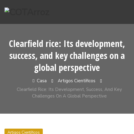
Pular
para
o
conteúdo
Clearfield rice: Its development,
success, and key challenges on a
global perspective
Casa
Artigos Científicos
Clearfield Rice: Its Development, Success, And Key
Challenges On A Global Perspective
Artigos Científicos