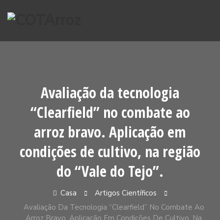
Pular
para
o
conteúdo
Avaliação da tecnologia
“Clearfield” no combate ao
arroz bravo. Aplicação em
condições de cultivo, na região
do “Vale do Tejo”.
Casa
Artigos Científicos
Avaliação Da Tecnologia “Clearfield” No Combate Ao
Arroz Bravo. Aplicação Em Condições De Cultivo, Na